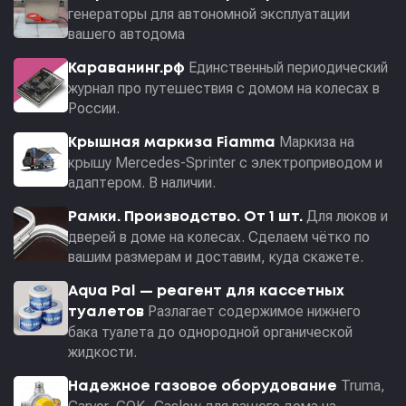
генераторы для автономной эксплуатации
вашего автодома
Единственный периодический
Караванинг.рф
журнал про путешествия с домом на колесах в
России.
Маркиза на
Крышная маркиза Fiamma
крышу Mercedes-Sprinter с электроприводом и
адаптером. В наличии.
Для люков и
Рамки. Производство. От 1 шт.
дверей в доме на колесах. Сделаем чётко по
вашим размерам и доставим, куда скажете.
Aqua Pal — pеагент для кассетных
Разлагает содержимое нижнего
туалетов
бака туалета до однородной органической
жидкости.
Truma,
Надежное газовое оборудование