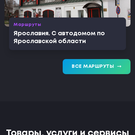
Маршруты
Ярославия. С автодомом по
Ярославской области
trending_flat
ВСЕ МАРШРУТЫ
Товары, услуги и сервисы