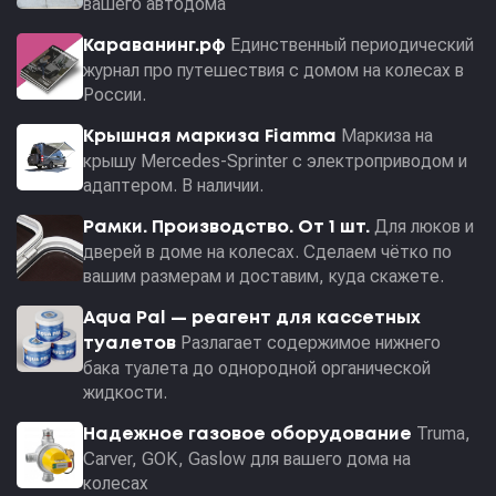
вашего автодома
Единственный периодический
Караванинг.рф
журнал про путешествия с домом на колесах в
России.
Маркиза на
Крышная маркиза Fiamma
крышу Mercedes-Sprinter с электроприводом и
адаптером. В наличии.
Для люков и
Рамки. Производство. От 1 шт.
дверей в доме на колесах. Сделаем чётко по
вашим размерам и доставим, куда скажете.
Aqua Pal — pеагент для кассетных
Разлагает содержимое нижнего
туалетов
бака туалета до однородной органической
жидкости.
Truma,
Надежное газовое оборудование
Carver, GOK, Gaslow для вашего дома на
колесах