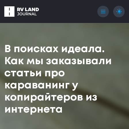
menu
light_mode
В поисках идеала.
Как мы заказывали
статьи про
караванинг у
копирайтеров из
интернета