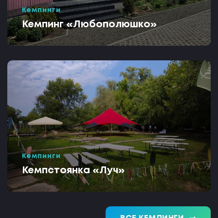
Кемпинги
Кемпинг «Любополюшко»
Кемпинги
Кемпстоянка «Луч»