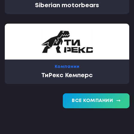
Siberian motorbears
Компании
ТиРекс Кемперс
trending_flat
ВСЕ КОМПАНИИ