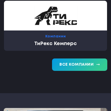
Компании
ТиРекс Кемперс
trending_flat
ВСЕ КОМПАНИИ