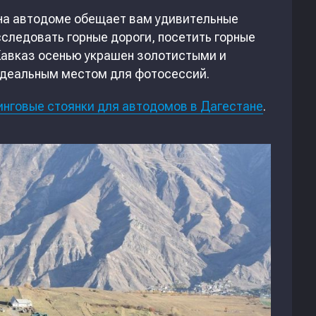
 на автодоме обещает вам удивительные
следовать горные дороги, посетить горные
Кавказ осенью украшен золотистыми и
идеальным местом для фотосессий.
инговые стоянки для автодомов в Дагестане
.