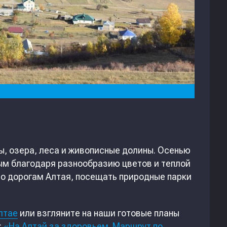
ы, озера, леса и живописные долины. Осенью
ым благодаря разнообразию цветов и теплой
о дорогам Алтая, посещать природные парки
лтае
или взгляните на наши готовые планы
:
«На Алтай за здоровьем. Маршрут по