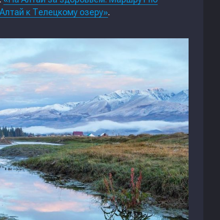
Алтай к Телецкому озеру»
.