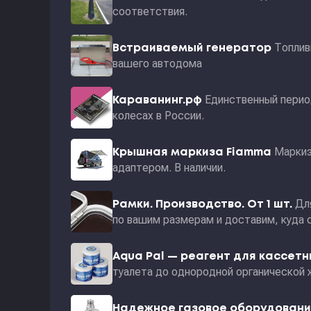
соответствия.
Топлив
Встраиваемый генератор
вашего автодома
Единственный перио
Караванинг.рф
колесах в России.
Маркиз
Крышная маркиза Fiamma
адаптером. В наличии.
Дл
Рамки. Производство. От 1 шт.
по вашим размерам и доставим, куда 
Aqua Pal — pеагент для кассет
туалета до однородной органической 
Надежное газовое оборудован