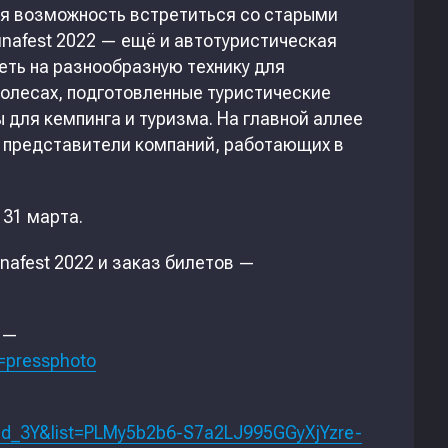
ая возможность встретиться со старыми
unafest 2022 — ещё и автотуристическая
еть на разнообразную технику для
колесах, подготовленные туристические
 для кемпинга и туризма. На главной аллее
 представители компаний, работающих в
 31 марта.
afest 2022 и заказ билетов —
 —
d=pressphoto
Jd_3Y&list=PLMy5b2b6-S7a2LJ995GGyXjYzre-