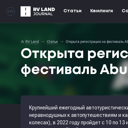
Статьи
Кемпинги
С
16+
home
RV Land
Статьи
Открыта регистрация на фестиваль Ab
Открыта регис
фестиваль Abu
Крупнейший ежегодный автотуристическ
неравнодушных к автопутешествиям и ка
колесах), в 2022 году пройдет с 10 по 1