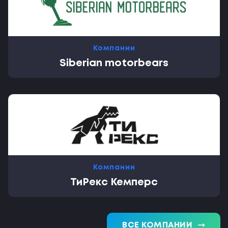
Компании
Siberian motorbears
Компании
ТиРекс Кемперс
trending_flat
ВСЕ КОМПАНИИ