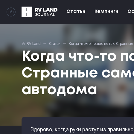
Статьи
Кемпинги
С
16+
home
RV Land
Статьи
Когда что-то пошло не так. Странны
Когда что-то п
Странные сам
автодома
Здорово, когда руки растут из правильн