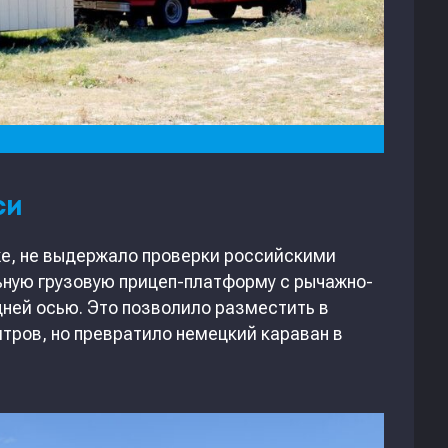
си
е, не выдержало проверки российскими
ьную грузовую прицеп-платформу с рычажно-
дней осью. Это позволило разместить в
итров, но превратило немецкий караван в