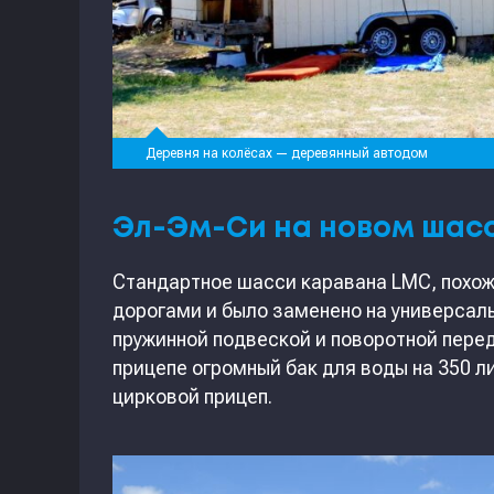
Деревня на колёсах — деревянный автодом
Эл-Эм-Си на новом шас
Стандартное шасси каравана LMC, похож
дорогами и было заменено на универсал
пружинной подвеской и поворотной пере
прицепе огромный бак для воды на 350 л
цирковой прицеп.