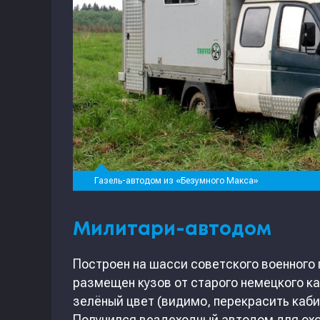
Газель-автодом из «Безумного Макса»
Милитари-автодом
Построен на шасси советского военного 
размещен кузов от старого немецкого к
зелёный цвет (видимо, перекрасить каби
Получился вездеходный автодом для охо