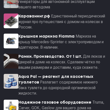
генераторы для автономной эксплуатации
вашего автодома
Единственный периодический
Караванинг.рф
журнал про путешествия с домом на колесах в
России.
Маркиза на
Крышная маркиза Fiamma
крышу Mercedes-Sprinter с электроприводом и
адаптером. В наличии.
Для люков и
Рамки. Производство. От 1 шт.
дверей в доме на колесах. Сделаем чётко по
вашим размерам и доставим, куда скажете.
Aqua Pal — pеагент для кассетных
Разлагает содержимое нижнего
туалетов
бака туалета до однородной органической
жидкости.
Truma,
Надежное газовое оборудование
Carver, GOK, Gaslow для вашего дома на