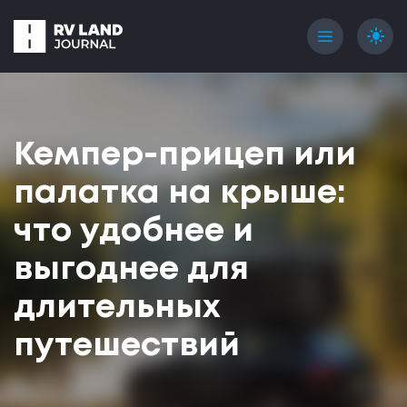
menu
light_mode
Кемпер-прицеп или
палатка на крыше:
что удобнее и
выгоднее для
длительных
путешествий