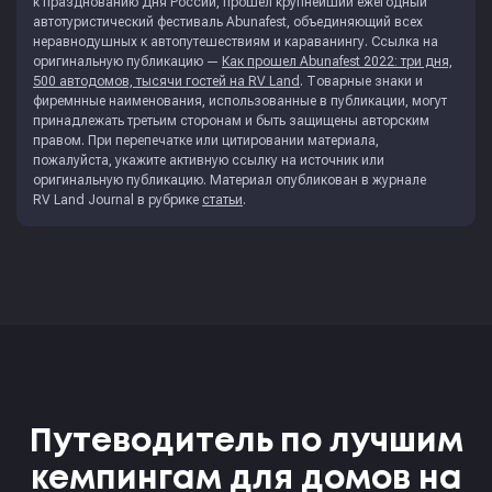
к празднованию Дня России, прошел крупнейший ежегодный
автотуристический фестиваль Abunafest, объединяющий всех
неравнодушных к автопутешествиям и караванингу. Ссылка на
оригинальную публикацию —
Как прошел Abunafest 2022: три дня,
500 автодомов, тысячи гостей на RV Land
. Товарные знаки и
фиремнные наименования, использованные в публикации, могут
принадлежать третьим сторонам и быть защищены авторским
правом. При перепечатке или цитировании материала,
пожалуйста, укажите активную ссылку на источник или
оригинальную публикацию. Материал опубликован в журнале
RV Land Journal
в рубрике
статьи
.
Путеводитель по лучшим
кемпингам для домов на