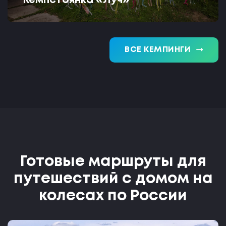
Кемпстоянка «Луч»
trending_flat
ВСЕ КЕМПИНГИ
Готовые маршруты для
путешествий с домом на
колесах по России