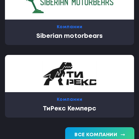
Компании
Siberian motorbears
Компании
ТиРекс Кемперс
trending_flat
ВСЕ КОМПАНИИ