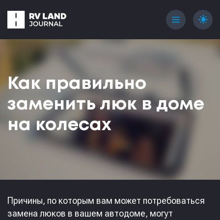
menu
light_mode
Как правильно
заменить люк в доме
на колесах
Причины, по которым вам может потребоваться
замена люков в вашем автодоме, могут