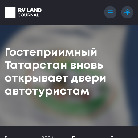
menu
light_mode
Гостеприимный
Татарстан вновь
открывает двери
автотуристам