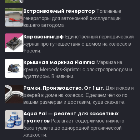
Топливные
Встраиваемый генератор
генераторы для автономной эксплуатации
вашего автодома
Единственный периодический
Караванинг.рф
журнал про путешествия с домом на колесах в
России.
Маркиза на
Крышная маркиза Fiamma
крышу Mercedes-Sprinter с электроприводом и
адаптером. В наличии.
Для люков и
Рамки. Производство. От 1 шт.
дверей в доме на колесах. Сделаем чётко по
вашим размерам и доставим, куда скажете.
Aqua Pal — pеагент для кассетных
Разлагает содержимое нижнего
туалетов
бака туалета до однородной органической
жидкости.