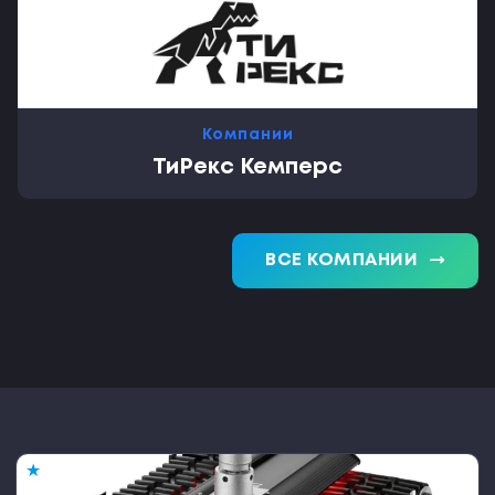
Компании
ТиРекс Кемперс
trending_flat
ВСЕ КОМПАНИИ
★