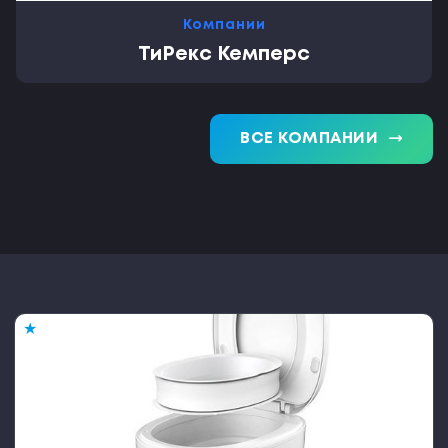
Компании
ТиРекс Кемперс
trending_flat
ВСЕ КОМПАНИИ
★