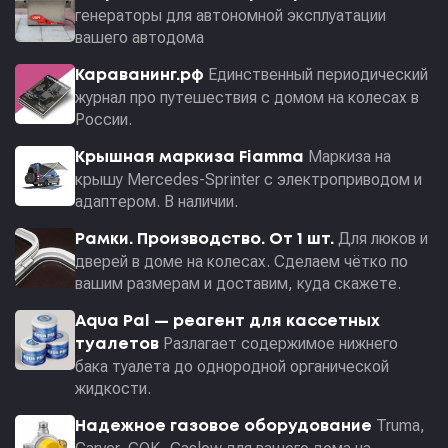
генераторы для автономной эксплуатации
вашего автодома
Единственный периодический
Караванинг.рф
журнал про путешествия с домом на колесах в
России.
Маркиза на
Крышная маркиза Fiamma
крышу Mercedes-Sprinter с электроприводом и
адаптером. В наличии.
Для люков и
Рамки. Производство. От 1 шт.
дверей в доме на колесах. Сделаем чётко по
вашим размерам и доставим, куда скажете.
Aqua Pal — pеагент для кассетных
Разлагает содержимое нижнего
туалетов
бака туалета до однородной органической
жидкости.
Truma,
Надежное газовое оборудование