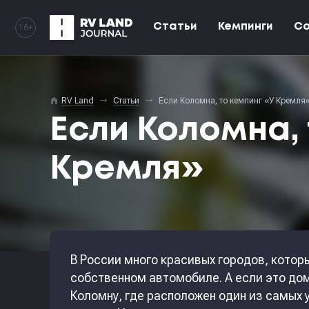
Статьи
Кемпинги
С
16+
home
RV Land
Статьи
Если Коломна, то кемпинг «У Кремля
Если Коломна, 
Кремля»
В России много красивых городов, котор
собственном автомобиле. А если это дом
Коломну, где расположен один из самых