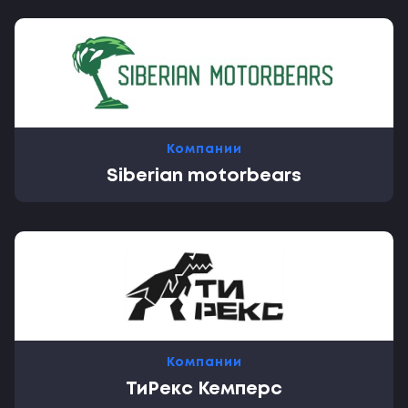
Компании
Siberian motorbears
Компании
ТиРекс Кемперс