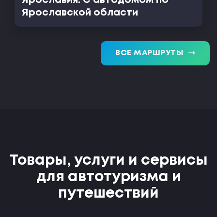
Ярославия. С автодомом по
Ярославской области
trending_flat
ВСЕ МАРШРУТЫ
Товары, услуги и сервисы
для автотуризма и
путешествий