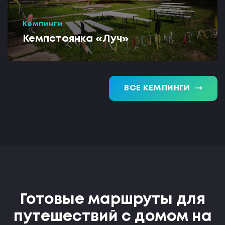
Кемпинги
Кемпстоянка «Луч»
trending_flat
ВСЕ КЕМПИНГИ
Готовые маршруты для
путешествий с домом на