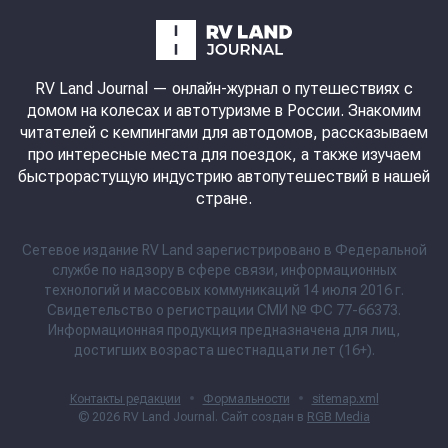
RV Land Journal
— онлайн-журнал о путешествиях с
домом на колесах и автотуризме в России. Знакомим
читателей с кемпингами для автодомов, рассказываем
про интересные места для поездок, а также изучаем
быстрорастущую индустрию автопутешествий в нашей
стране.
Сетевое издание RV Land зарегистрировано в Федеральной
службе по надзору в сфере связи, информационных
технологий и массовых коммуникаций 14 июля 2016 г.
Свидетельство о регистрации СМИ № ФС 77-66373.
Информационная продукция предназначена для лиц,
достигших возраста шестнадцати лет (16+).
Контакты редакции
•
Формальности
•
sitemap.xml
© 2026
RV Land Journal
. Сайт создан в
RGB Media