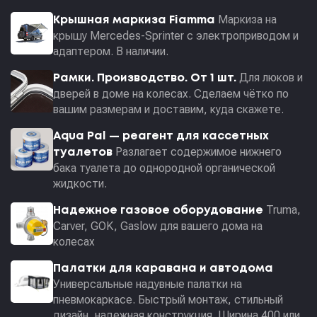
Маркиза на
Крышная маркиза Fiamma
крышу Mercedes-Sprinter с электроприводом и
адаптером. В наличии.
Для люков и
Рамки. Производство. От 1 шт.
дверей в доме на колесах. Сделаем чётко по
вашим размерам и доставим, куда скажете.
Aqua Pal — pеагент для кассетных
Разлагает содержимое нижнего
туалетов
бака туалета до однородной органической
жидкости.
Truma,
Надежное газовое оборудование
Carver, GOK, Gaslow для вашего дома на
колесах
Палатки для каравана и автодома
Универсальные надувные палатки на
пневмокаркасе. Быстрый монтаж, стильный
дизайн, надежная конструкция. Ширина 400 или