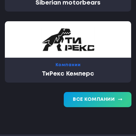
Siberian motorbears
Компании
ТиРекс Кемперс
trending_flat
ВСЕ КОМПАНИИ