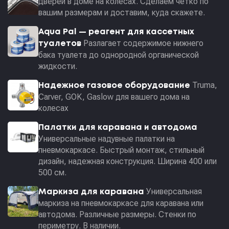
дверей в доме на колесах. Сделаем чётко по
вашим размерам и доставим, куда скажете.
Aqua Pal — pеагент для кассетных
Разлагает содержимое нижнего
туалетов
бака туалета до однородной органической
жидкости.
Truma,
Надежное газовое оборудование
Carver, GOK, Gaslow для вашего дома на
колесах
Палатки для каравана и автодома
Универсальные надувные палатки на
пневмокаркасе. Быстрый монтаж, стильный
дизайн, надежная конструкция. Ширина 400 или
500 см.
Универсальная
Маркиза для каравана
маркиза на пневмокаркасе для каравана или
автодома. Различные размеры. Стенки по
периметру. В наличии.