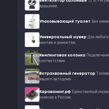
12 В. Регул
Вентилятор салонный
вращения.
Без хими
Упаковывающий туалет
Для любого 
Универсальный мувер
монтаж и демонтаж.
Подключение
Кемпинговая колонка
соответствия.
Топлив
Встраиваемый генератор
вашего автодома
Единственный перио
Караванинг.рф
колесах в России.