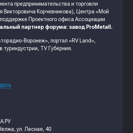
мента предпринимательства и торговли
ея Викторовича Корчевникова), Центра «Мой
и поддержке Проектного офиса Ассоциации
альный партнер форума: завод ProMetall.
торадио-Воронеж», портал «RV Land»,
 туриндустрии, TV Губерния.
десь
А.РУ
елжа, ул. Лесная, 40