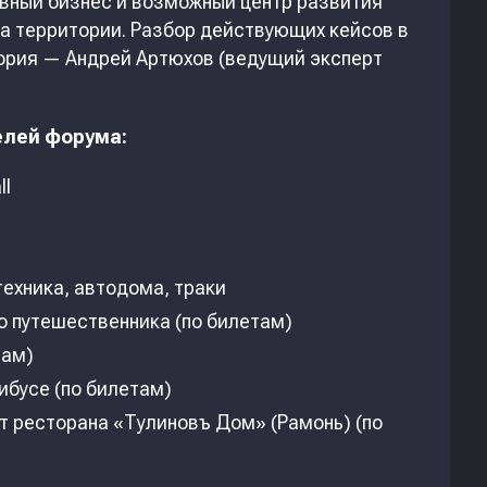
ивный бизнес и возможный центр развития
а территории. Разбор действующих кейсов в
тория — Андрей Артюхов (ведущий эксперт
елей форума:
ll
ехника, автодома, траки
 путешественника (по билетам)
там)
ибусе (по билетам)
т ресторана «Тулиновъ Дом» (Рамонь) (по