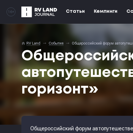
Статьи
Кемпинги
С
16+
home
RV Land
События
Общероссийский форум автопутеше
Общероссийск
автопутешеств
горизонт»
Общероссийский форум автопутешествен