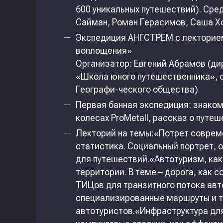
600 уникальных путешествий). Сре
Сайман, Роман Герасимов, Саша Хо
Экспедиция АНГСТРЕМ с лекторием
воплощения»
Организатор: Евгений Абрамов (ди
«Школа юного путешественника», о
Географи-ческого общества)
Первая банная экспедиция: знако
колесах ProMetall, рассказ о путе
Лекторий на темы:«Потрет совреме
статистика. Социальный портрет, 
для путешествий.«Автотуризм, как
территории. В теме – дорога, как 
ТИЦов для транзитного потока авт
специализированные маршруты и т
автотуристов.«Инфраструктура для