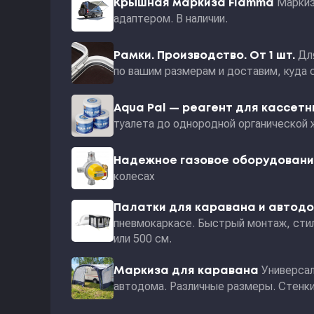
Маркиз
Крышная маркиза Fiamma
адаптером. В наличии.
Дл
Рамки. Производство. От 1 шт.
по вашим размерам и доставим, куда 
Aqua Pal — pеагент для кассет
туалета до однородной органической 
Надежное газовое оборудован
колесах
Палатки для каравана и автод
пневмокаркасе. Быстрый монтаж, стил
или 500 см.
Универсал
Маркиза для каравана
автодома. Различные размеры. Стенки 