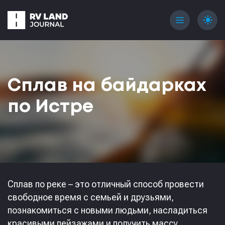
menu
light_mode
Сплав на байдарках
по Истре
Сплав по реке – это отличный способ провести
свободное время с семьей и друзьями,
познакомиться с новыми людьми, насладиться
красивыми пейзажами и получить массу