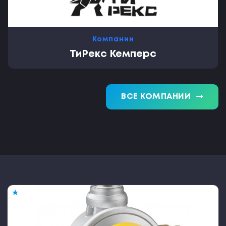
Компании
ТиРекс Кемперс
trending_flat
ВСЕ КОМПАНИИ
★