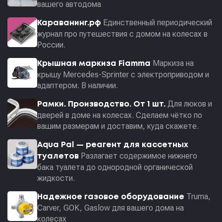
вашего автодома
Единственный периодический
Караванинг.рф
журнал про путешествия с домом на колесах в
России.
Маркиза на
Крышная маркиза Fiamma
крышу Mercedes-Sprinter с электроприводом и
адаптером. В наличии.
Для люков и
Рамки. Производство. От 1 шт.
дверей в доме на колесах. Сделаем чётко по
вашим размерам и доставим, куда скажете.
Aqua Pal — pеагент для кассетных
Разлагает содержимое нижнего
туалетов
бака туалета до однородной органической
жидкости.
Truma,
Надежное газовое оборудование
Carver, GOK, Gaslow для вашего дома на
колесах