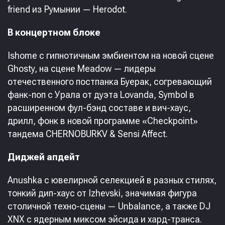
friend из Румынии — Herodot.
В концертном блоке
Ishome с гипнотичным эмбиентом на новой сцене
Ghosty, на сцене Meadow — лидеры
отечественного постпанка Буерак, согревающий
фанк-поп с Урала от дуэта Lovanda, Symbol в
расширенном фул-бэнд составе и вич-хаус,
дрилл, фонк в новой программе «Сheckpoint»
тандема CHERNOBURKV & Sensi Affect.
Диджей апдейт
Anushka с ювелирной селекцией в разных стилях,
тонкий дип-хаус от Izhevski, значимая фигура
столичной техно-сцены — Unbalance, а также DJ
XNX с ядерным миксом эйсида и хард-транса.