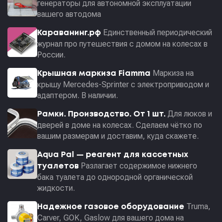
генераторы для автономной эксплуатации
вашего автодома
Единственный периодический
Караванинг.рф
журнал про путешествия с домом на колесах в
России.
Маркиза на
Крышная маркиза Fiamma
крышу Mercedes-Sprinter с электроприводом и
адаптером. В наличии.
Для люков и
Рамки. Производство. От 1 шт.
дверей в доме на колесах. Сделаем чётко по
вашим размерам и доставим, куда скажете.
Aqua Pal — pеагент для кассетных
Разлагает содержимое нижнего
туалетов
бака туалета до однородной органической
жидкости.
Truma,
Надежное газовое оборудование
Carver, GOK, Gaslow для вашего дома на