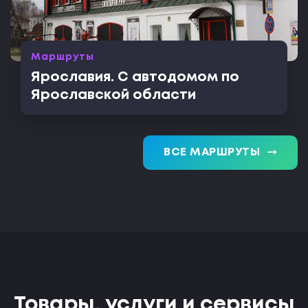
Маршруты
Ярославия. С автодомом по
Ярославской области
trending_flat
ВСЕ МАРШРУТЫ
Товары, услуги и сервисы