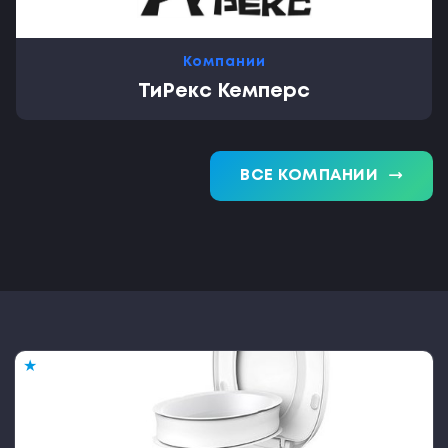
Компании
ТиРекс Кемперс
trending_flat
ВСЕ КОМПАНИИ
★