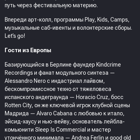
путь через фестивальную материю.
Впереди арт-колл, программы Play, Kids, Camps,
музыкальные саб-ивенты и волонтерские сборы.
Let’s go!
Гости из Европы
Базирующийся в Берлине фаундер Kindcrime
Recordings и фанат модульного синтеза —
Alessandro Nero с индастриал лайвом,
бескомпромиссное техно от тяжеловеса
испанского андеграунда — Horacio Cruz, босс
Rotten City, он же ключевой игрок клубной сцены
Мадрида — Alvaro Cabana с любовью к итало,
эйсид-хаусу и нью-вейву, основатель лейбла-
комьюнити Sleep Is Commercial и мастер
утончённого минимала — Andrea Ferlin и good old