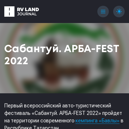
menu
light_mode
Сабантуй. АРБА-FEST
2022
Первый всероссийский авто-туристический
фестиваль «Сабантуй. АРБА-FEST 2022» пройдет
на территории современного
кемпинга «Бавлы»
в
Республике Татарстан.