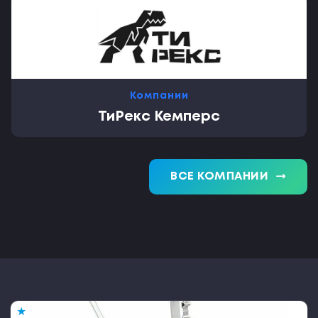
Компании
ТиРекс Кемперс
trending_flat
ВСЕ КОМПАНИИ
★