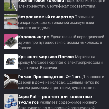
Подключение к воде и
Кемпинговая колонка
электричеству. Сертификат соответствия.
Топливные
Встраиваемый генератор
генераторы для автономной эксплуатации
вашего автодома
Единственный периодический
Караванинг.рф
журнал про путешествия с домом на колесах в
России.
Маркиза на
Крышная маркиза Fiamma
крышу Mercedes-Sprinter с электроприводом и
адаптером. В наличии.
Для люков и
Рамки. Производство. От 1 шт.
дверей в доме на колесах. Сделаем чётко по
вашим размерам и доставим, куда скажете.
Aqua Pal — pеагент для кассетных
Разлагает содержимое нижнего
туалетов
бака туалета до однородной органической