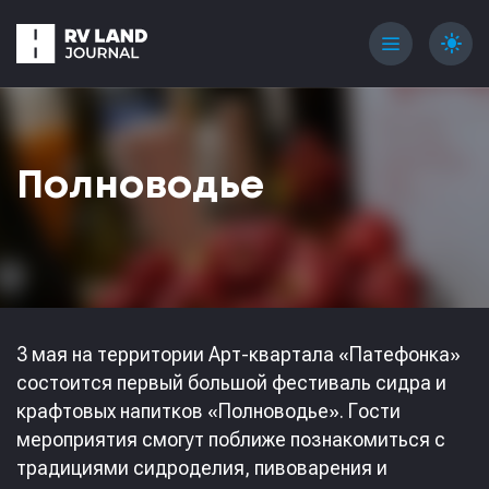
menu
light_mode
Полноводье
3 мая на территории Арт-квартала «Патефонка»
состоится первый большой фестиваль сидра и
крафтовых напитков «Полноводье». Гости
мероприятия смогут поближе познакомиться с
традициями сидроделия, пивоварения и