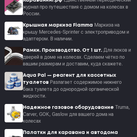
Караванинг.рф
журнал про путешествия с домом на колесах в
России.
Маркиза на
Крышная маркиза Fiamma
крышу Mercedes-Sprinter с электроприводом и
адаптером. В наличии.
Для люков и
Рамки. Производство. От 1 шт.
дверей в доме на колесах. Сделаем чётко по
вашим размерам и доставим, куда скажете.
Aqua Pal — pеагент для кассетных
Разлагает содержимое нижнего
туалетов
бака туалета до однородной органической
жидкости.
Truma,
Надежное газовое оборудование
Carver, GOK, Gaslow для вашего дома на
колесах
Палатки для каравана и автодома