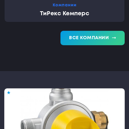
Компании
ТиРекс Кемперс
trending_flat
ВСЕ КОМПАНИИ
★