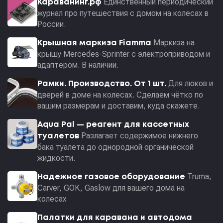
Единственный периодический
Караванинг.рф
журнал про путешествия с домом на колесах в
России.
Маркиза на
Крышная маркиза Fiamma
крышу Mercedes-Sprinter с электроприводом и
адаптером. В наличии.
Для люков и
Рамки. Производство. От 1 шт.
дверей в доме на колесах. Сделаем чётко по
вашим размерам и доставим, куда скажете.
Aqua Pal — pеагент для кассетных
Разлагает содержимое нижнего
туалетов
бака туалета до однородной органической
жидкости.
Truma,
Надежное газовое оборудование
Carver, GOK, Gaslow для вашего дома на
колесах
Палатки для каравана и автодома