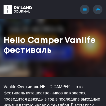
menu
light_mode
Hello Camper Vanlife
фестиваль
Vanlife Фестиваль HELLO CAMPER — это
фестиваль путешественников на колесах,
проводится дважды в год в последние выходные
июня, и вторую неделю сентября. В этом году