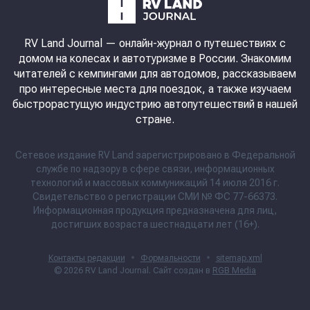
RV Land Journal
— онлайн-журнал о путешествиях с
домом на колесах и автотуризме в России. Знакомим
читателей с кемпингами для автодомов, рассказываем
про интересные места для поездок, а также изучаем
быстрорастущую индустрию автопутешествий в нашей
стране.
Сетевое издание RV Land зарегистрировано в Федеральной
службе по надзору в сфере связи, информационных
технологий и массовых коммуникаций 14 июля 2016 г.
Свидетельство о регистрации СМИ № ФС 77-66373.
Информационная продукция предназначена для лиц,
достигших возраста шестнадцати лет (16+).
Контакты редакции
•
Формальности
•
sitemap.xml
© 2026
RV Land Journal
. Сайт создан в
RGB Media