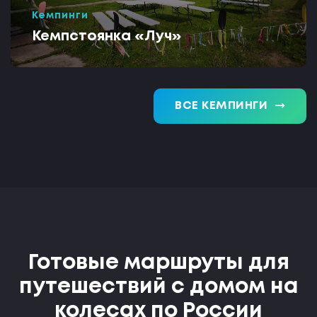
Кемпинги
Кемпстоянка «Луч»
trending_flat
ВСЕ КЕМПИНГИ
Готовые маршруты для
путешествий с домом на
колесах по России