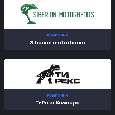
Компании
Siberian motorbears
Компании
ТиРекс Кемперс