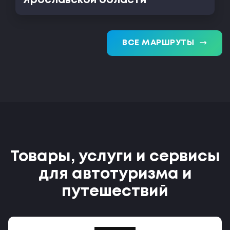
Ярославской области
trending_flat
ВСЕ МАРШРУТЫ
Товары, услуги и сервисы
для автотуризма и
путешествий