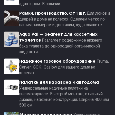
адаптером. В наличии.
Для люков и
Рамки. Производство. От 1 шт.
дверей в доме на колесах. Сделаем чётко по
вашим размерам и доставим, куда скажете.
Aqua Pal — pеагент для кассетных
Разлагает содержимое нижнего
туалетов
бака туалета до однородной органической
жидкости.
Truma,
Надежное газовое оборудование
Carver, GOK, Gaslow для вашего дома на
колесах
Палатки для каравана и автодома
Универсальные надувные палатки на
пневмокаркасе. Быстрый монтаж, стильный
дизайн, надежная конструкция. Ширина 400 или
500 см.
Универсальная
Маркиза для каравана