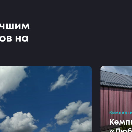
учшим
ов на
Кемпинг
Кемп