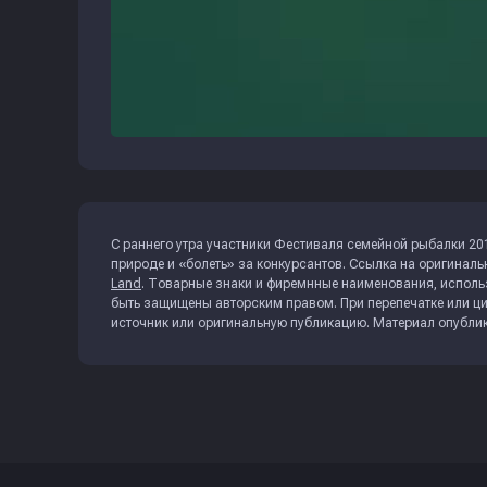
С раннего утра участники Фестиваля семейной рыбалки 201
природе и «болеть» за конкурсантов. Ссылка на оригина
Land
. Товарные знаки и фиремнные наименования, исполь
быть защищены авторским правом. При перепечатке или ци
источник или оригинальную публикацию. Материал опубли