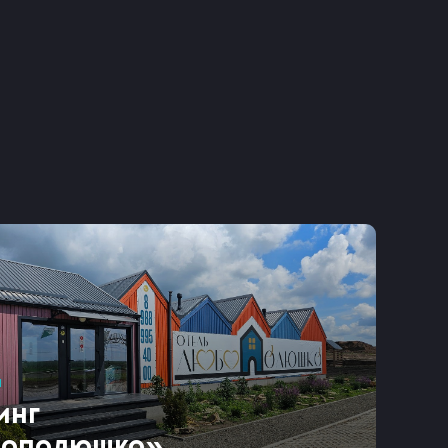
и
инг