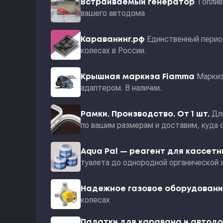
Топлив
Встраиваемый генератор
вашего автодома
Единственный перио
Караванинг.рф
колесах в России.
Маркиз
Крышная маркиза Fiamma
адаптером. В наличии.
Дл
Рамки. Производство. От 1 шт.
по вашим размерам и доставим, куда 
Aqua Pal — pеагент для кассет
туалета до однородной органической 
Надежное газовое оборудован
колесах
Палатки для каравана и автод