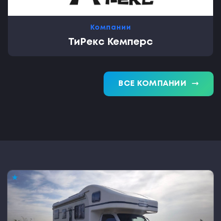
Компании
ТиРекс Кемперс
trending_flat
ВСЕ КОМПАНИИ
★