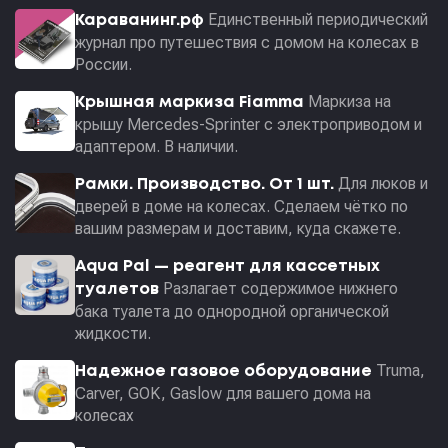
Единственный периодический
Караванинг.рф
журнал про путешествия с домом на колесах в
России.
Маркиза на
Крышная маркиза Fiamma
крышу Mercedes-Sprinter с электроприводом и
адаптером. В наличии.
Для люков и
Рамки. Производство. От 1 шт.
дверей в доме на колесах. Сделаем чётко по
вашим размерам и доставим, куда скажете.
Aqua Pal — pеагент для кассетных
Разлагает содержимое нижнего
туалетов
бака туалета до однородной органической
жидкости.
Truma,
Надежное газовое оборудование
Carver, GOK, Gaslow для вашего дома на
колесах