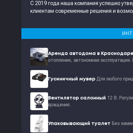
С 2019 года наша компания успешно утве
клиентам современные решения и возмо
ИНТ
Аренда автодома в Краснодар
отопление, автономная эксплуатация.
Для любого приц
Гусиничный мувер
12 В. Регул
Вентилятор салонный
вращения.
Без хими
Упаковывающий туалет