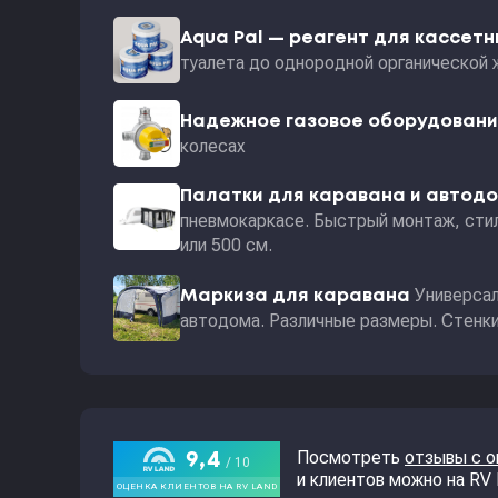
Aqua Pal — pеагент для кассет
туалета до однородной органической 
Надежное газовое оборудован
колесах
Палатки для каравана и автод
пневмокаркасе. Быстрый монтаж, стил
или 500 см.
Универсал
Маркиза для каравана
автодома. Различные размеры. Стенки 
Посмотреть
отзывы с 
и клиентов можно на RV