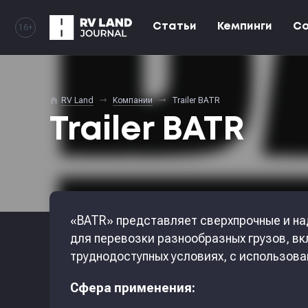
Статьи
Кемпинги
С
16+
home
RV Land
Компании
Trailer BATR
Trailer BATR
«BATR» представляет сверхпрочные и на
для перевозки разнообразных грузов, в
труднодоступных условиях, с использов
Сфера применения: