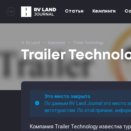
Статьи
Кемпинги
С
16+
home
RV Land
Компании
Trailer Technology
Trailer Technol
Это место закрыто
По данным RV Land Journal это место з
автотуристам. По этой причине, инфор
Компания Trailer Technology известна т