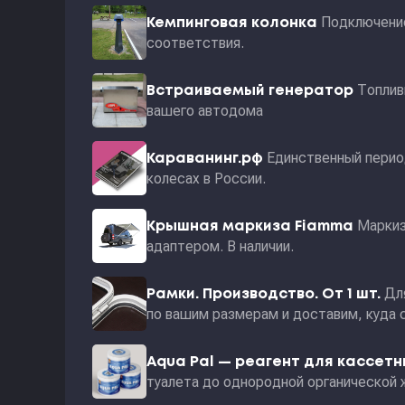
Подключение
Кемпинговая колонка
соответствия.
Топлив
Встраиваемый генератор
вашего автодома
Единственный перио
Караванинг.рф
колесах в России.
Маркиз
Крышная маркиза Fiamma
адаптером. В наличии.
Дл
Рамки. Производство. От 1 шт.
по вашим размерам и доставим, куда 
Aqua Pal — pеагент для кассет
туалета до однородной органической 