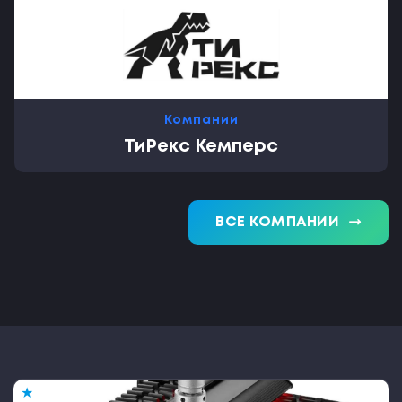
Компании
ТиРекс Кемперс
trending_flat
ВСЕ КОМПАНИИ
★