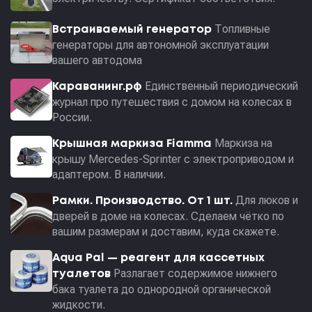
Топливные
Встраиваемый генератор
генераторы для автономной эксплуатации
вашего автодома
Единственный периодический
Караванинг.рф
журнал про путешествия с домом на колесах в
России.
Маркиза на
Крышная маркиза Fiamma
крышу Mercedes-Sprinter с электроприводом и
адаптером. В наличии.
Для люков и
Рамки. Производство. От 1 шт.
дверей в доме на колесах. Сделаем чётко по
вашим размерам и доставим, куда скажете.
Aqua Pal — pеагент для кассетных
Разлагает содержимое нижнего
туалетов
бака туалета до однородной органической
жидкости.