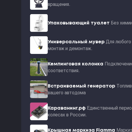
вращения.
Без хими
Упаковывающий туалет
Для любого 
Универсальный мувер
монтаж и демонтаж.
Подключение
Кемпинговая колонка
соответствия.
Топлив
Встраиваемый генератор
вашего автодома
Единственный перио
Караванинг.рф
колесах в России.
Маркиз
Крышная маркиза Fiamma