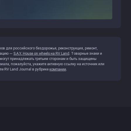
ов для российского бездорожья, реконструкция, ремонт,
кацию —
S.A.Y. House on wheels на RV Land
. Товарные знаки и
могут принадлежать третьим сторонам и быть защищены
иала, пожалуйста, укажите активную ссылку на источник или
але
RV Land Journal
в рубрике
компании
.