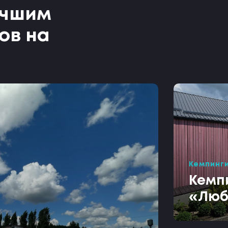
учшим
ов на
Кемпинг
Кемп
«Люб