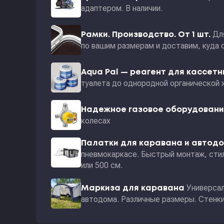
адаптером. В наличии.
Дл
Рамки. Производство. От 1 шт.
по вашим размерам и доставим, куда 
Aqua Pal — pеагент для кассет
туалета до однородной органической 
Надежное газовое оборудован
колесах
Палатки для каравана и автод
пневмокаркасе. Быстрый монтаж, стил
или 500 см.
Универсал
Маркиза для каравана
автодома. Различные размеры. Стенки 