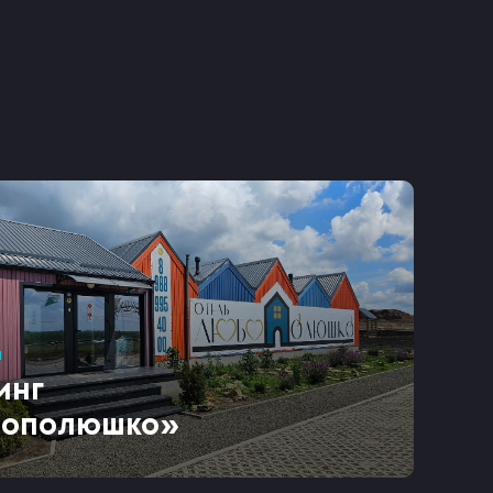
и
инг
ополюшко»