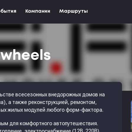
обытия
Компании
Маршруты
 wheels
льстве всесезонных внедорожных домов на
а), а также реконструкцией, ремонтом,
ых жилых модулей любого форм-фактора.
мым для комфортного автопутешествия.
опление, электроснабжение (12В, 220В),