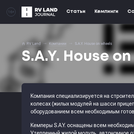
Статьи
Кемпинги
С
16+
home
RV Land
Компании
S.A.Y. House on wheels
S.A.Y. House on
Компания специализируется на строите
колесах (жилых модулей на шасси прицеп
оборудованием всем необходимым готов
Кемперы S.A.Y. оснащены всем необходи
Утепленный жилой модуль, автономное от