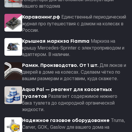
вашего автодома
Единственный периодический
Караванинг.рф
журнал про путешествия с домом на колесах в
России.
Маркиза на
Крышная маркиза Fiamma
крышу Mercedes-Sprinter с электроприводом и
адаптером. В наличии.
Для люков и
Рамки. Производство. От 1 шт.
дверей в доме на колесах. Сделаем чётко по
вашим размерам и доставим, куда скажете.
Aqua Pal — pеагент для кассетных
Разлагает содержимое нижнего
туалетов
бака туалета до однородной органической
жидкости.
Truma,
Надежное газовое оборудование
Carver, GOK, Gaslow для вашего дома на