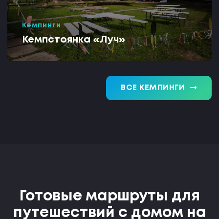
Кемпинги
Кемпстоянка «Луч»
trending_flat
ВСЕ КЕМПИНГИ
Готовые маршруты для
путешествий с домом на