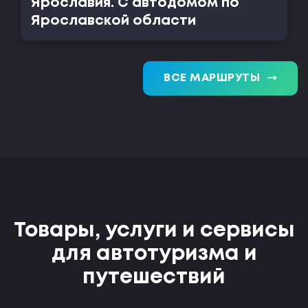
Ярославия. С автодомом по
Ярославской области
trending_flat
ВСЕ МАРШРУТЫ
Товары, услуги и сервисы
для автотуризма и
путешествий