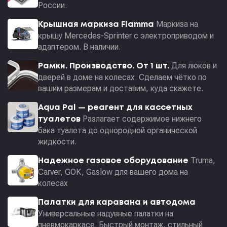
России.
Маркиза на
Крышная маркиза Fiamma
крышу Mercedes-Sprinter с электроприводом и
адаптером. В наличии.
Для люков и
Рамки. Производство. От 1 шт.
дверей в доме на колесах. Сделаем чётко по
вашим размерам и доставим, куда скажете.
Aqua Pal — pеагент для кассетных
Разлагает содержимое нижнего
туалетов
бака туалета до однородной органической
жидкости.
Truma,
Надежное газовое оборудование
Carver, GOK, Gaslow для вашего дома на
колесах
Палатки для каравана и автодома
Универсальные надувные палатки на
пневмокаркасе. Быстрый монтаж, стильный