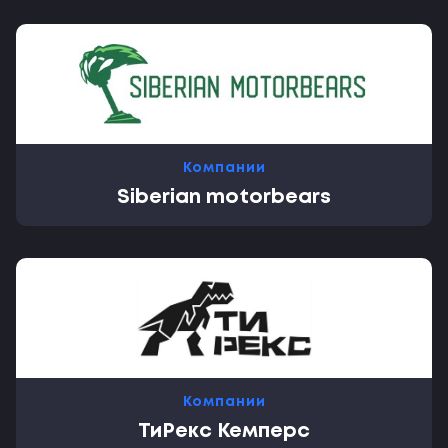
Компании
Siberian motorbears
Компании
ТиРекс Кемперс