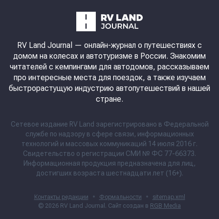
RV Land Journal
— онлайн-журнал о путешествиях с
домом на колесах и автотуризме в России. Знакомим
читателей с кемпингами для автодомов, рассказываем
про интересные места для поездок, а также изучаем
быстрорастущую индустрию автопутешествий в нашей
стране.
Сетевое издание RV Land зарегистрировано в Федеральной
службе по надзору в сфере связи, информационных
технологий и массовых коммуникаций 14 июля 2016 г.
Свидетельство о регистрации СМИ № ФС 77-66373.
Информационная продукция предназначена для лиц,
достигших возраста шестнадцати лет (16+).
Контакты редакции
•
Формальности
•
sitemap.xml
© 2026
RV Land Journal
. Сайт создан в
RGB Media