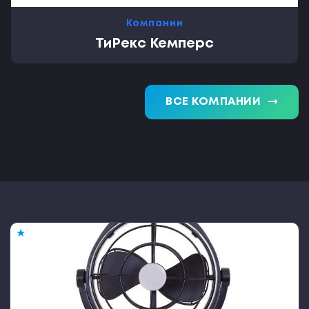
Компании
ТиРекс Кемперс
trending_flat
ВСЕ КОМПАНИИ
★