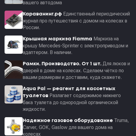
вашего автодома
Единственный периодический
Караванинг.рф
журнал про путешествия с домом на колесах в
России.
Маркиза на
Крышная маркиза Fiamma
крышу Mercedes-Sprinter с электроприводом и
адаптером. В наличии.
Для люков и
Рамки. Производство. От 1 шт.
дверей в доме на колесах. Сделаем чётко по
вашим размерам и доставим, куда скажете.
Aqua Pal — pеагент для кассетных
Разлагает содержимое нижнего
туалетов
бака туалета до однородной органической
жидкости.
Truma,
Надежное газовое оборудование
Carver, GOK, Gaslow для вашего дома на
колесах