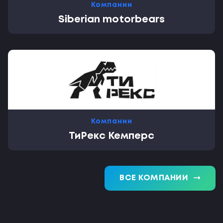
Компании
Siberian motorbears
Компании
ТиРекс Кемперс
trending_flat
ВСЕ КОМПАНИИ