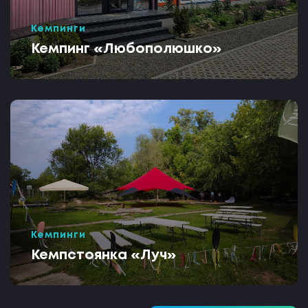
Кемпинги
Кемпинг «Любополюшко»
Кемпинги
Кемпстоянка «Луч»