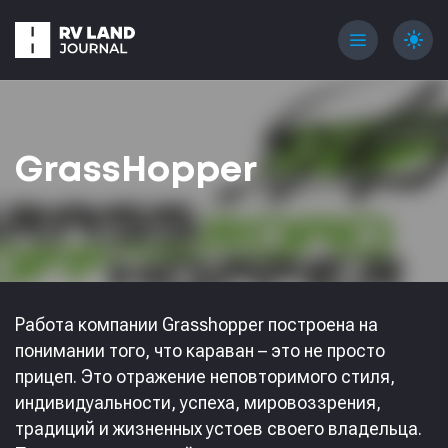
menu
light_mode
GrassHopper
Работа компании Grasshopper построена на
понимании того, что караван – это не просто
прицеп. Это отражение неповторимого стиля,
индивидуальности, успеха, мировоззрения,
традиций и жизненных устоев своего владельца.