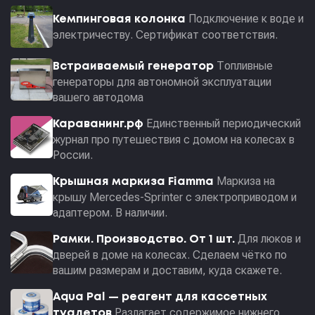
Подключение к воде и
Кемпинговая колонка
электричеству. Сертификат соответствия.
Топливные
Встраиваемый генератор
генераторы для автономной эксплуатации
вашего автодома
Единственный периодический
Караванинг.рф
журнал про путешествия с домом на колесах в
России.
Маркиза на
Крышная маркиза Fiamma
крышу Mercedes-Sprinter с электроприводом и
адаптером. В наличии.
Для люков и
Рамки. Производство. От 1 шт.
дверей в доме на колесах. Сделаем чётко по
вашим размерам и доставим, куда скажете.
Aqua Pal — pеагент для кассетных
Разлагает содержимое нижнего
туалетов