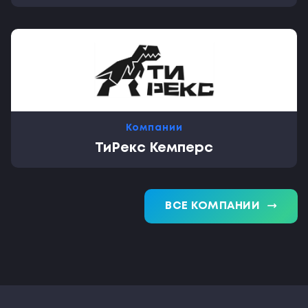
Компании
ТиРекс Кемперс
trending_flat
ВСЕ КОМПАНИИ