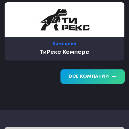
Компании
ТиРекс Кемперс
trending_flat
ВСЕ КОМПАНИИ