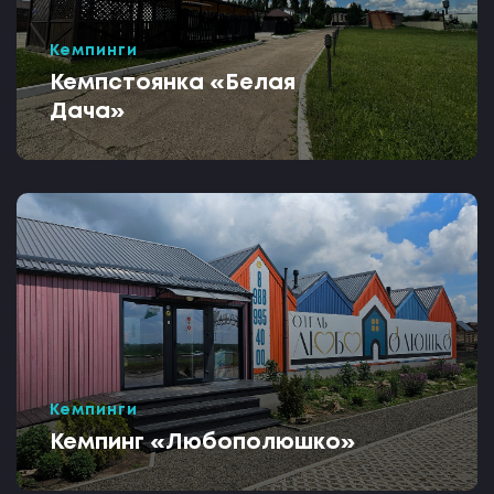
Кемпинги
Кемпстоянка «Белая
Дача»
Кемпинги
Кемпинг «Любополюшко»