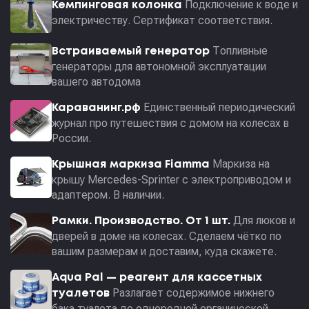
Подключение к воде и
Кемпинговая колонка
электричеству. Сертификат соответствия.
Топливные
Встраиваемый генератор
генераторы для автономной эксплуатации
вашего автодома
Единственный периодический
Караванинг.рф
журнал про путешествия с домом на колесах в
России.
Маркиза на
Крышная маркиза Fiamma
крышу Mercedes-Sprinter с электроприводом и
адаптером. В наличии.
Для люков и
Рамки. Производство. От 1 шт.
дверей в доме на колесах. Сделаем чётко по
вашим размерам и доставим, куда скажете.
Aqua Pal — pеагент для кассетных
Разлагает содержимое нижнего
туалетов
бака туалета до однородной органической