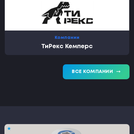
Компании
ТиРекс Кемперс
trending_flat
ВСЕ КОМПАНИИ
★