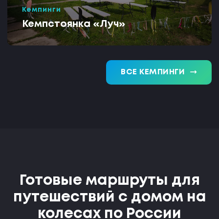
Кемпинги
Кемпстоянка «Луч»
trending_flat
ВСЕ КЕМПИНГИ
Готовые маршруты для
путешествий с домом на
колесах по России