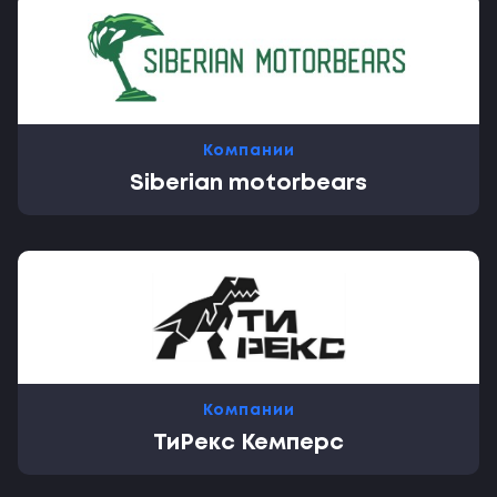
Компании
Siberian motorbears
Компании
ТиРекс Кемперс