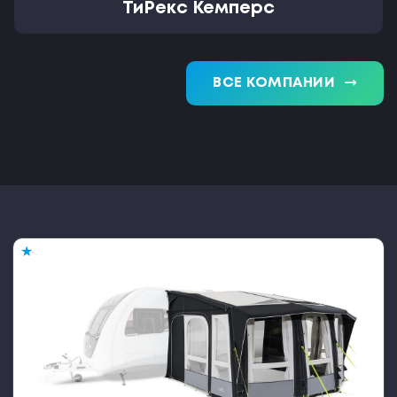
ТиРекс Кемперс
trending_flat
ВСЕ КОМПАНИИ
★