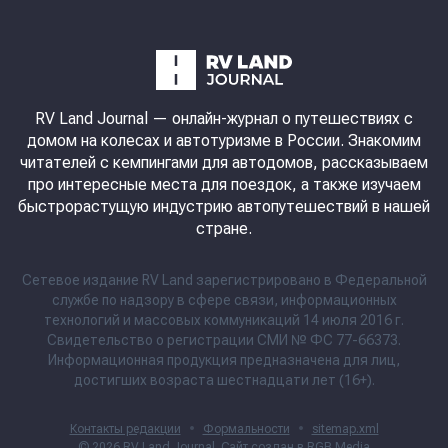
RV Land Journal
— онлайн-журнал о путешествиях с
домом на колесах и автотуризме в России. Знакомим
читателей с кемпингами для автодомов, рассказываем
про интересные места для поездок, а также изучаем
быстрорастущую индустрию автопутешествий в нашей
стране.
Сетевое издание RV Land зарегистрировано в Федеральной
службе по надзору в сфере связи, информационных
технологий и массовых коммуникаций 14 июля 2016 г.
Свидетельство о регистрации СМИ № ФС 77-66373.
Информационная продукция предназначена для лиц,
достигших возраста шестнадцати лет (16+).
Контакты редакции
•
Формальности
•
sitemap.xml
© 2026
RV Land Journal
. Сайт создан в
RGB Media