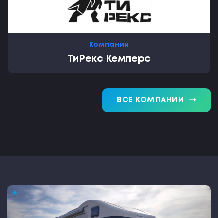
Компании
ТиРекс Кемперс
trending_flat
ВСЕ КОМПАНИИ
★