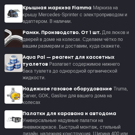
Маркиза на
Крышная маркиза Fiamma
крышу Mercedes-Sprinter с электроприводом и
адаптером. В наличии.
Для люков и
Рамки. Производство. От 1 шт.
дверей в доме на колесах. Сделаем чётко по
вашим размерам и доставим, куда скажете.
Aqua Pal — pеагент для кассетных
Разлагает содержимое нижнего
туалетов
бака туалета до однородной органической
жидкости.
Truma,
Надежное газовое оборудование
Carver, GOK, Gaslow для вашего дома на
колесах
Палатки для каравана и автодома
Универсальные надувные палатки на
пневмокаркасе. Быстрый монтаж, стильный
дизайн, надежная конструкция. Ширина 400 или