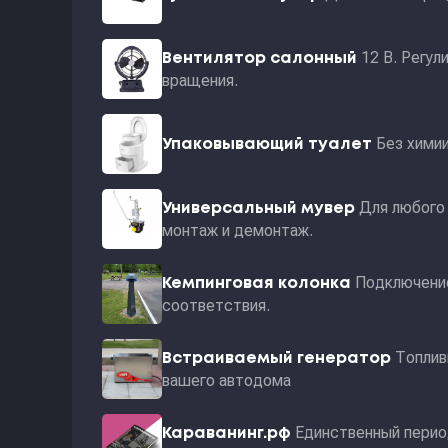
12 В. Регул
Вентилятор салонный
вращения.
Без хими
Упаковывающий туалет
Для любого 
Универсальный мувер
монтаж и демонтаж.
Подключение
Кемпинговая колонка
соответствия.
Топлив
Встраиваемый генератор
вашего автодома
Единственный перио
Караванинг.рф