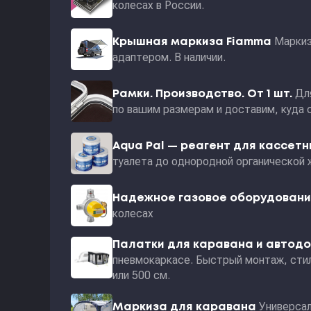
колесах в России.
Маркиз
Крышная маркиза Fiamma
адаптером. В наличии.
Дл
Рамки. Производство. От 1 шт.
по вашим размерам и доставим, куда 
Aqua Pal — pеагент для кассет
туалета до однородной органической 
Надежное газовое оборудован
колесах
Палатки для каравана и автод
пневмокаркасе. Быстрый монтаж, стил
или 500 см.
Универсал
Маркиза для каравана