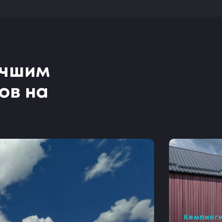
учшим
ов на
Кемпинг