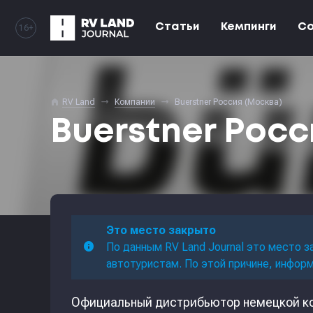
Статьи
Кемпинги
С
16+
home
RV Land
Компании
Buerstner Россия (Москва)
Buerstner Росс
Это место закрыто
По данным RV Land Journal это место з
автотуристам. По этой причине, инфор
Официальный дистрибьютор немецкой ко