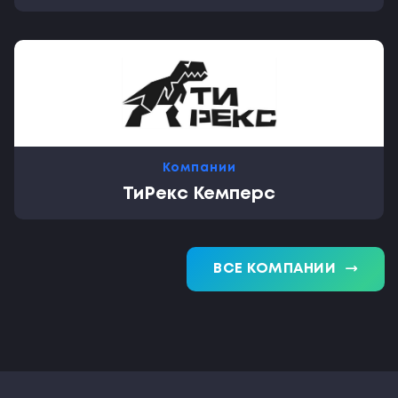
Компании
ТиРекс Кемперс
trending_flat
ВСЕ КОМПАНИИ