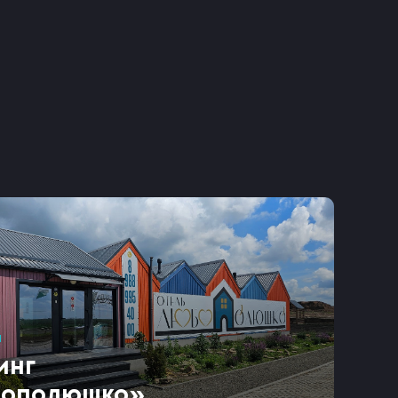
и
инг
ополюшко»