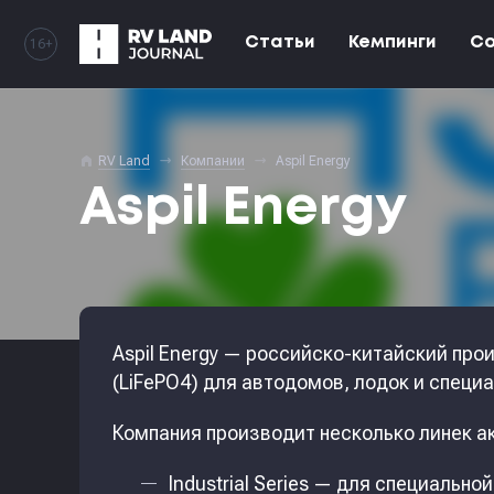
Статьи
Кемпинги
С
16+
home
RV Land
Компании
Aspil Energy
Aspil Energy
Aspil Energy — российско-китайский пр
(LiFePO4) для автодомов, лодок и специа
Компания производит несколько линек а
Industrial Series — для специальн