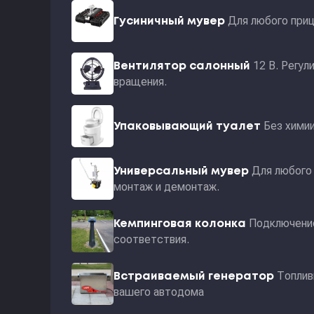
Для любого приц
Гусиничный мувер
12 В. Регул
Вентилятор салонный
вращения.
Без хими
Упаковывающий туалет
Для любого 
Универсальный мувер
монтаж и демонтаж.
Подключение
Кемпинговая колонка
соответствия.
Топлив
Встраиваемый генератор
вашего автодома