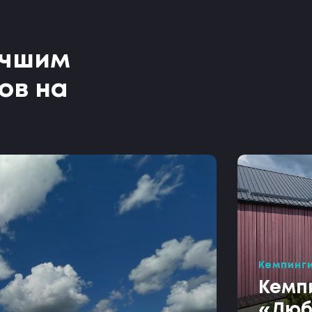
учшим
ов на
Кемпинг
Кемп
«Люб