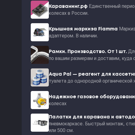
Единственный перио
Караванинг.рф
колесах в России.
Маркиз
Крышная маркиза Fiamma
адаптером. В наличии.
Дл
Рамки. Производство. От 1 шт.
по вашим размерам и доставим, куда 
Aqua Pal — pеагент для кассет
туалета до однородной органической 
Надежное газовое оборудован
колесах
Палатки для каравана и автод
пневмокаркасе. Быстрый монтаж, стил
или 500 см.