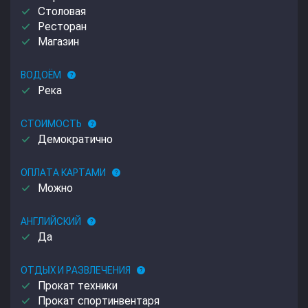
done
Столовая
done
Ресторан
done
Магазин
ВОДОЁМ
help
done
Река
СТОИМОСТЬ
help
done
Демократично
ОПЛАТА КАРТАМИ
help
done
Можно
АНГЛИЙСКИЙ
help
done
Да
ОТДЫХ И РАЗВЛЕЧЕНИЯ
help
done
Прокат техники
done
Прокат спортинвентаря