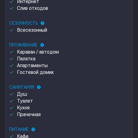
done
Интернет
done
Слив отходов
СЕЗОННОСТЬ
help
done
Всесезонный
ПРОЖИВАНИЕ
help
done
Караван / автодом
done
Палатка
done
Апартаменты
done
Гостевой домик
САНИТАРИЯ
help
done
Душ
done
Туалет
done
Кухня
done
Прачечная
ПИТАНИЕ
help
done
Кафе