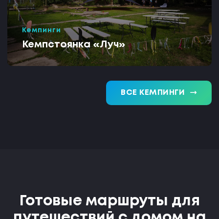
Кемпинги
Кемпстоянка «Луч»
trending_flat
ВСЕ КЕМПИНГИ
Готовые маршруты для
путешествий с домом на