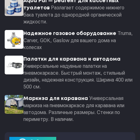
Aqua Pal — pеагент для кассетных
Разлагает содержимое нижнего
туалетов
бака туалета до однородной органической
жидкости.
Truma,
Надежное газовое оборудование
Carver, GOK, Gaslow для вашего дома на
колесах
Палатки для каравана и автодома
Универсальные надувные палатки на
пневмокаркасе. Быстрый монтаж, стильный
дизайн, надежная конструкция. Ширина 400 или
500 см.
Универсальная
Маркиза для каравана
маркиза на пневмокаркасе для каравана или
автодома. Различные размеры. Стенки по
периметру. В наличии.