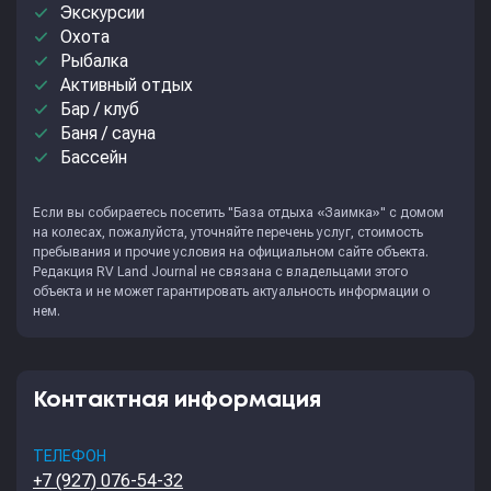
done
Экскурсии
done
Охота
done
Рыбалка
done
Активный отдых
done
Бар / клуб
done
Баня / сауна
done
Бассейн
Если вы собираетесь посетить "База отдыха «Заимка»" с домом
на колесах, пожалуйста, уточняйте перечень услуг, стоимость
пребывания и прочие условия на официальном сайте объекта.
Редакция
RV Land Journal
не связана с владельцами этого
объекта и не может гарантировать актуальность информации о
нем.
Контактная информация
ТЕЛЕФОН
+7 (927) 076-54-32