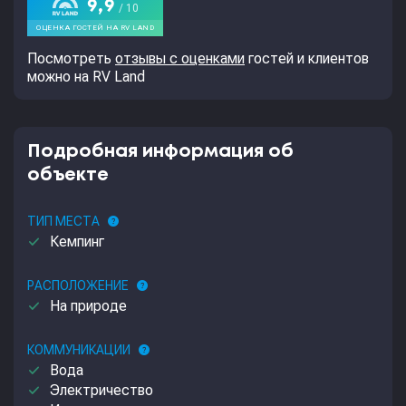
Посмотреть
отзывы с оценками
гостей и клиентов
можно на RV Land
Подробная информация об
объекте
ТИП МЕСТА
help
done
Кемпинг
РАСПОЛОЖЕНИЕ
help
done
На природе
КОММУНИКАЦИИ
help
done
Вода
done
Электричество