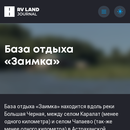
menu
light_mode
База отдыха
«Заимка»
База отдыха «Заимка» находится вдоль реки
Большая Черная, между селом Каралат (менее
одного километра) и селом Чапаево (так-же
менее одного километра) в Астраханской