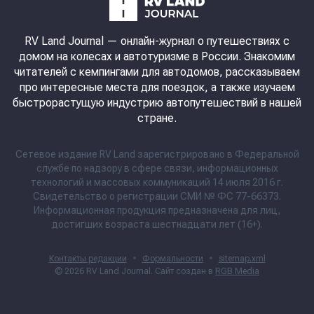
RV Land Journal
— онлайн-журнал о путешествиях с
домом на колесах и автотуризме в России. Знакомим
читателей с кемпингами для автодомов, рассказываем
про интересные места для поездок, а также изучаем
быстрорастущую индустрию автопутешествий в нашей
стране.
Сетевое издание RV Land зарегистрировано в Федеральной
службе по надзору в сфере связи, информационных
технологий и массовых коммуникаций 14 июля 2016 г.
Свидетельство о регистрации СМИ № ФС 77-66373.
Информационная продукция предназначена для лиц,
достигших возраста шестнадцати лет (16+).
Контакты редакции
•
Формальности
•
sitemap.xml
© 2026
RV Land Journal
. Сайт создан в
RGB Media