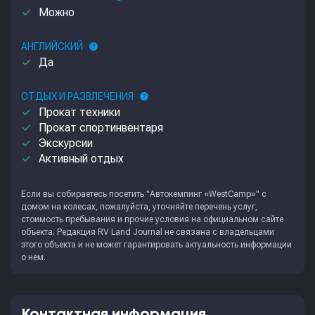
done
Можно
АНГЛИЙСКИЙ
help
done
Да
ОТДЫХ И РАЗВЛЕЧЕНИЯ
help
done
Прокат техники
done
Прокат спортинвентаря
done
Экскурсии
done
Активный отдых
Если вы собираетесь посетить "Автокемпинг «WestCamp»" с
домом на колесах, пожалуйста, уточняйте перечень услуг,
стоимость пребывания и прочие условия на официальном сайте
объекта. Редакция
RV Land Journal
не связана с владельцами
этого объекта и не может гарантировать актуальность информации
о нем.
Контактная информация