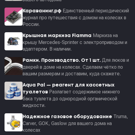
Единственный периодический
Караванинг.рф
журнал про путешествия с домом на колесах в
России.
Маркиза на
Крышная маркиза Fiamma
крышу Mercedes-Sprinter с электроприводом и
адаптером. В наличии.
Для люков и
Рамки. Производство. От 1 шт.
дверей в доме на колесах. Сделаем чётко по
вашим размерам и доставим, куда скажете.
Aqua Pal — pеагент для кассетных
Разлагает содержимое нижнего
туалетов
бака туалета до однородной органической
жидкости.
Truma,
Надежное газовое оборудование
Carver, GOK, Gaslow для вашего дома на
колесах