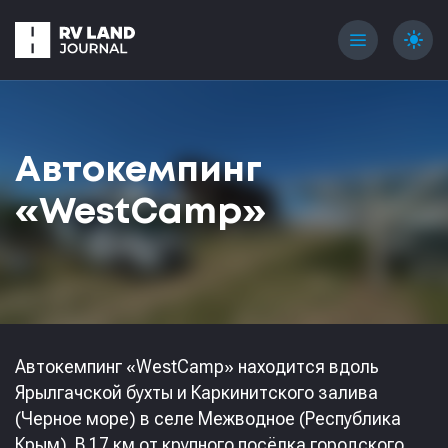
menu
light_mode
Автокемпинг
«WestCamp»
Автокемпинг «WestCamp» находится вдоль
Ярылгачской бухты и Каркинитского залива
(Черное море) в селе Межводное (Республика
Крым). В 17 км от крупного посёлка городского