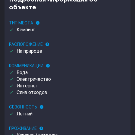
объекте
ТИП МЕСТА
help
done
Кемпинг
РАСПОЛОЖЕНИЕ
help
done
На природе
КОММУНИКАЦИИ
help
done
Вода
done
Электричество
done
Интернет
done
Слив отходов
СЕЗОННОСТЬ
help
done
Летний
ПРОЖИВАНИЕ
help