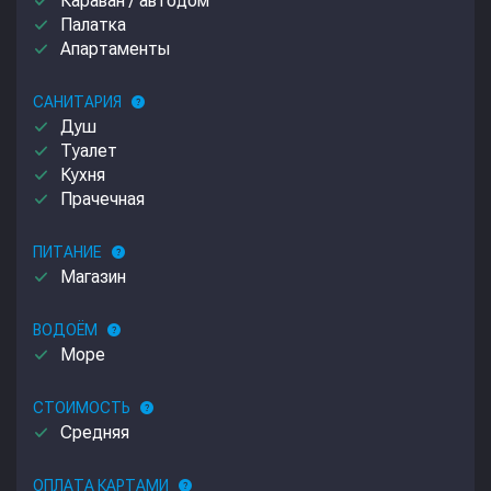
done
Караван / автодом
done
Палатка
done
Апартаменты
САНИТАРИЯ
help
done
Душ
done
Туалет
done
Кухня
done
Прачечная
ПИТАНИЕ
help
done
Магазин
ВОДОЁМ
help
done
Море
СТОИМОСТЬ
help
done
Средняя
ОПЛАТА КАРТАМИ
help