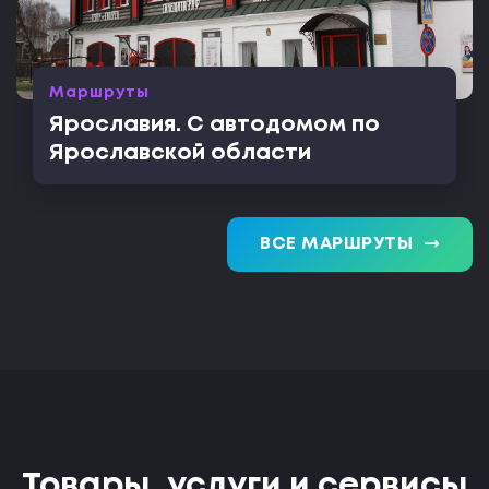
Маршруты
Ярославия. С автодомом по
Ярославской области
trending_flat
ВСЕ МАРШРУТЫ
Товары, услуги и сервисы