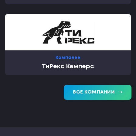
Компании
ТиРекс Кемперс
trending_flat
ВСЕ КОМПАНИИ