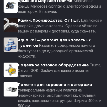
Маркиза на
Крышная маркиза Fiamma
крышу Mercedes-Sprinter с электроприводом и
адаптером. В наличии.
Для люков и
Рамки. Производство. От 1 шт.
дверей в доме на колесах. Сделаем чётко по
вашим размерам и доставим, куда скажете.
Aqua Pal — pеагент для кассетных
Разлагает содержимое нижнего
туалетов
бака туалета до однородной органической
жидкости.
Truma,
Надежное газовое оборудование
Carver, GOK, Gaslow для вашего дома на
колесах
Палатки для каравана и автодома
Универсальные надувные палатки на
пневмокаркасе. Быстрый монтаж, стильный
дизайн, надежная конструкция. Ширина 400 или
500 см.