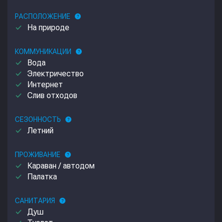
РАСПОЛОЖЕНИЕ
help
done
На природе
КОММУНИКАЦИИ
help
done
Вода
done
Электричество
done
Интернет
done
Слив отходов
СЕЗОННОСТЬ
help
done
Летний
ПРОЖИВАНИЕ
help
done
Караван / автодом
done
Палатка
САНИТАРИЯ
help
done
Душ