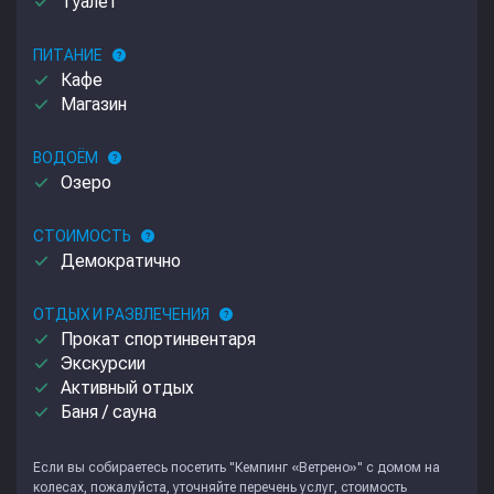
done
Туалет
ПИТАНИЕ
help
done
Кафе
done
Магазин
ВОДОЁМ
help
done
Озеро
СТОИМОСТЬ
help
done
Демократично
ОТДЫХ И РАЗВЛЕЧЕНИЯ
help
done
Прокат спортинвентаря
done
Экскурсии
done
Активный отдых
done
Баня / сауна
Если вы собираетесь посетить "Кемпинг «Ветрено»" с домом на
колесах, пожалуйста, уточняйте перечень услуг, стоимость