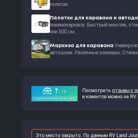
колесах
Палатки для каравана и автод
пневмокаркасе. Быстрый монтаж, стил
или 500 см.
Универсал
Маркиза для каравана
автодома. Различные размеры. Стенки 
Посмотреть
отзывы с 
и клиентов можно на RV
Это место закрыто. По данным RV Land Jour