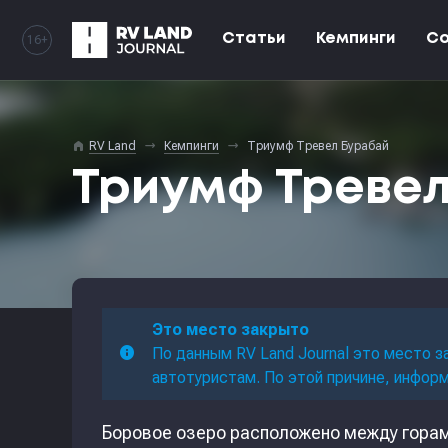
Статьи
Кемпинги
С
16+
home
RV Land
Кемпинги
Триумф Тревел Бурабай
Триумф Треве
Это место закрыто
По данным RV Land Journal это место з
автотуристам. По этой причине, инфор
Боровое озеро расположено между горам