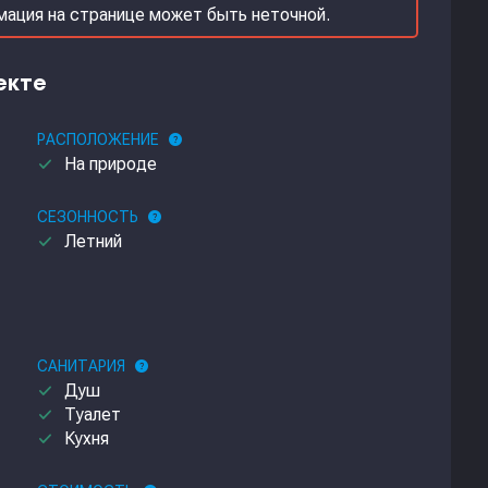
рмация на странице может быть неточной.
екте
РАСПОЛОЖЕНИЕ
help
done
На природе
СЕЗОННОСТЬ
help
done
Летний
САНИТАРИЯ
help
done
Душ
done
Туалет
done
Кухня