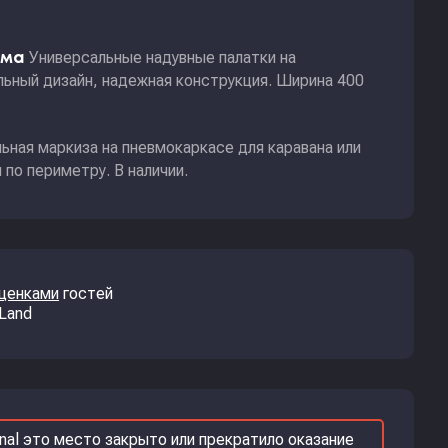
Универсальные надувные палатки на
ома
ьный дизайн, надежная конструкция. Ширина 400
ьная маркиза на пневмокаркасе для каравана или
по периметру. В наличии.
оценками
гостей
 Land
nal это место закрыто или прекратило оказание