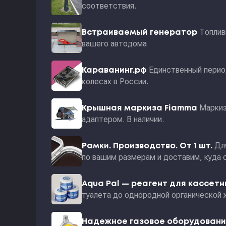
соответствия.
Топлив
Встраиваемый генератор
вашего автодома
Единственный перио
Караванинг.рф
колесах в России.
Маркиз
Крышная маркиза Fiamma
адаптером. В наличии.
Дл
Рамки. Производство. От 1 шт.
по вашим размерам и доставим, куда 
Aqua Pal — pеагент для кассет
туалета до однородной органической 
Надежное газовое оборудован