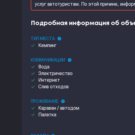
услуг автотуристам. По этой причине, инфо
Подробная информация об объ
ТИП МЕСТА
help
done
Кемпинг
КОММУНИКАЦИИ
help
done
Вода
done
Электричество
done
Интернет
done
Слив отходов
ПРОЖИВАНИЕ
help
done
Караван / автодом
done
Палатка