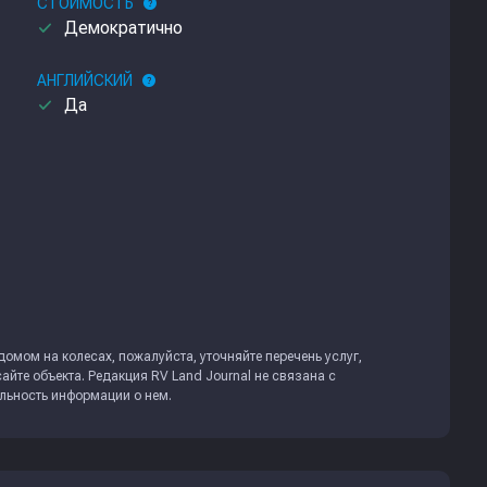
СТОИМОСТЬ
help
done
Демократично
АНГЛИЙСКИЙ
help
done
Да
омом на колесах, пожалуйста, уточняйте перечень услуг,
айте объекта. Редакция
RV Land Journal
не связана с
альность информации о нем.