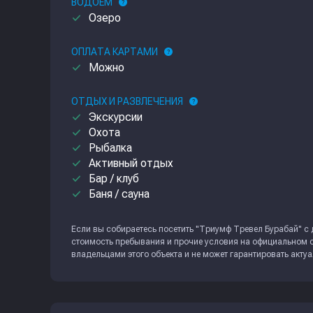
ВОДОЁМ
help
done
Озеро
ОПЛАТА КАРТАМИ
help
done
Можно
ОТДЫХ И РАЗВЛЕЧЕНИЯ
help
done
Экскурсии
done
Охота
done
Рыбалка
done
Активный отдых
done
Бар / клуб
done
Баня / сауна
Если вы собираетесь посетить "Триумф Тревел Бурабай" с д
стоимость пребывания и прочие условия на официальном с
владельцами этого объекта и не может гарантировать акту