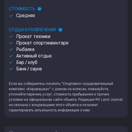
СТОИМОСТЬ
help
done
Средняя
ОТДЫХ И РАЗВЛЕЧЕНИЯ
help
done
Прокат техники
done
Прокат спортинвентаря
done
Рыбалка
done
Активный отдых
done
Бар / клуб
done
Баня / сауна
Если вы собираетесь посетить "Спортивно-оздоровительный
комплекс «Коровашка»" с домом на колесах, пожалуйста,
уточняйте перечень услуг, стоимость пребывания и прочие
условия на официальном сайте объекта. Редакция
RV Land Journal
не связана с владельцами этого объекта и не может
гарантировать актуальность информации о нем.