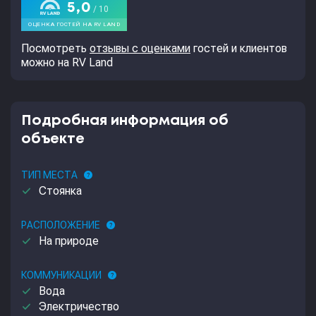
Посмотреть
отзывы с оценками
гостей и клиентов
можно на RV Land
Подробная информация об
объекте
ТИП МЕСТА
help
done
Стоянка
РАСПОЛОЖЕНИЕ
help
done
На природе
КОММУНИКАЦИИ
help
done
Вода
done
Электричество