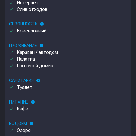
done
Интернет
done
Слив отходов
СЕЗОННОСТЬ
help
done
Всесезонный
ПРОЖИВАНИЕ
help
done
Караван / автодом
done
Палатка
done
Гостевой домик
САНИТАРИЯ
help
done
Туалет
ПИТАНИЕ
help
done
Кафе
ВОДОЁМ
help
done
Озеро