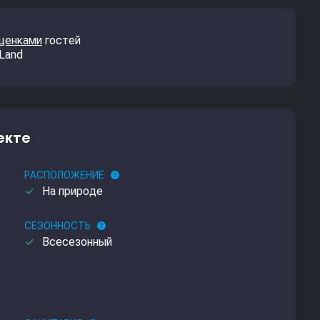
оценками
гостей
 Land
екте
РАСПОЛОЖЕНИЕ
help
done
На природе
СЕЗОННОСТЬ
help
done
Всесезонный