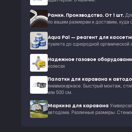
Дл
Рамки. Производство. От 1 шт.
по вашим размерам и доставим, куда 
Aqua Pal — pеагент для кассет
туалета до однородной органической 
Надежное газовое оборудован
колесах
Палатки для каравана и автод
пневмокаркасе. Быстрый монтаж, стил
или 500 см.
Универсал
Маркиза для каравана
автодома. Различные размеры. Стенки 