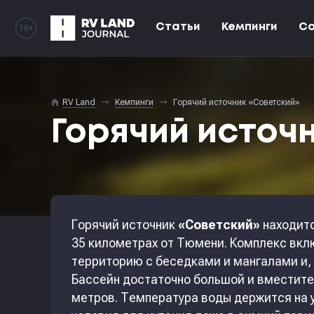
Статьи
Кемпинги
С
16+
home
RV Land
Кемпинги
Горячий источник «Советский»
Горячий источ
Горячий источник
«Советский»
находитс
35 километрах от Тюмени. Комплекс вкл
территорию с беседками и мангалами и, 
Бассейн достаточно большой и вместител
метров. Температура воды держится на 