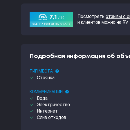
Посмотреть
отзывы с 
и клиентов можно на RV
Подробная информация об объ
ТИП МЕСТА
help
done
Стоянка
КОММУНИКАЦИИ
help
done
Вода
done
Электричество
done
Интернет
done
Слив отходов