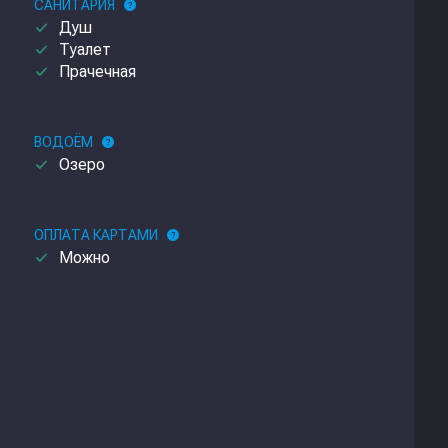
САНИТАРИЯ
help
done
Душ
done
Туалет
done
Прачечная
ВОДОЁМ
help
done
Озеро
ОПЛАТА КАРТАМИ
help
done
Можно