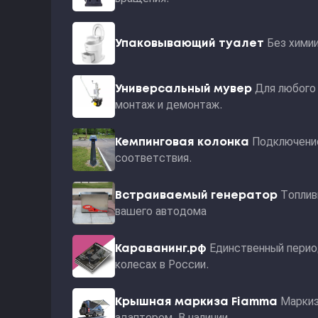
Без хими
Упаковывающий туалет
Для любого 
Универсальный мувер
монтаж и демонтаж.
Подключение
Кемпинговая колонка
соответствия.
Топлив
Встраиваемый генератор
вашего автодома
Единственный перио
Караванинг.рф
колесах в России.
Маркиз
Крышная маркиза Fiamma
адаптером. В наличии.