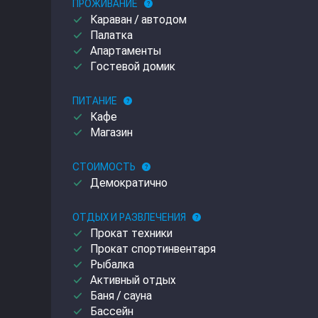
ПРОЖИВАНИЕ
help
done
Караван / автодом
done
Палатка
done
Апартаменты
done
Гостевой домик
ПИТАНИЕ
help
done
Кафе
done
Магазин
СТОИМОСТЬ
help
done
Демократично
ОТДЫХ И РАЗВЛЕЧЕНИЯ
help
done
Прокат техники
done
Прокат спортинвентаря
done
Рыбалка
done
Активный отдых
done
Баня / сауна
done
Бассейн