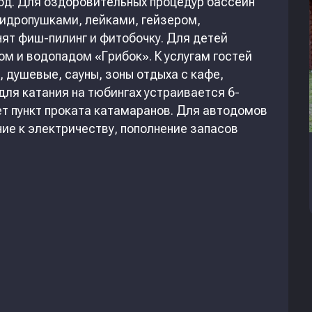
иод. Для оздоровительных процедур бассейн
идропушками, лейками, гейзером,
ят фиш-пилинг и фитобочку. Для детей
ом и водопадом «Грибок». К услугам гостей
 душевые, сауны, зоны отдыха с кафе,
ля катания на тюбингах устраивается 6-
ет пункт проката катамаранов. Для автодомов
ие к электричеству, пополнение запасов