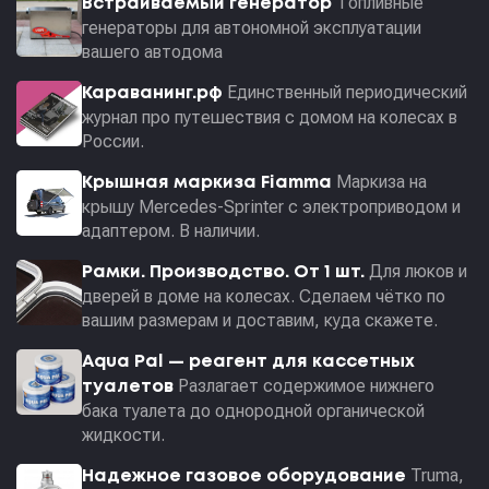
Топливные
Встраиваемый генератор
генераторы для автономной эксплуатации
вашего автодома
Единственный периодический
Караванинг.рф
журнал про путешествия с домом на колесах в
России.
Маркиза на
Крышная маркиза Fiamma
крышу Mercedes-Sprinter с электроприводом и
адаптером. В наличии.
Для люков и
Рамки. Производство. От 1 шт.
дверей в доме на колесах. Сделаем чётко по
вашим размерам и доставим, куда скажете.
Aqua Pal — pеагент для кассетных
Разлагает содержимое нижнего
туалетов
бака туалета до однородной органической
жидкости.
Truma,
Надежное газовое оборудование