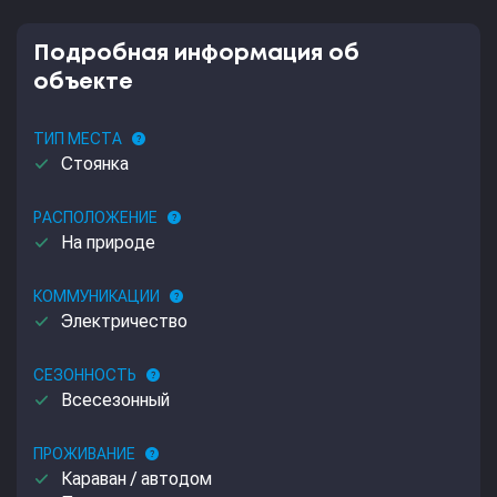
Подробная информация об
объекте
ТИП МЕСТА
help
done
Стоянка
РАСПОЛОЖЕНИЕ
help
done
На природе
КОММУНИКАЦИИ
help
done
Электричество
СЕЗОННОСТЬ
help
done
Всесезонный
ПРОЖИВАНИЕ
help
done
Караван / автодом