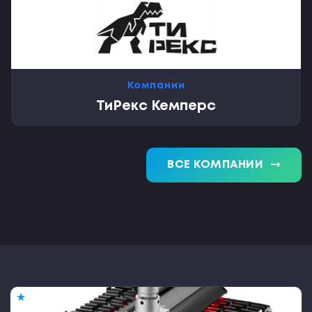
Компании
ТиРекс Кемперс
trending_flat
ВСЕ КОМПАНИИ
★