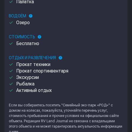
done
Палатка
ВОДОЁМ
help
done
Озеро
СТОИМОСТЬ
help
done
Бесплатно
ОТДЫХ И РАЗВЛЕЧЕНИЯ
help
done
Прокат техники
done
Прокат спортинвентаря
done
Экскурсии
done
Рыбалка
done
Активный отдых
Если вы собираетесь посетить "Семейный эко-парк «РОД»" с
домом на колесах, пожалуйста, уточняйте перечень услуг,
стоимость пребывания и прочие условия на официальном сайте
объекта. Редакция
RV Land Journal
не связана с владельцами
этого объекта и не может гарантировать актуальность информации
о нем.