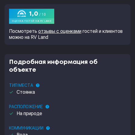
Посмотреть
отзывы с оценками
гостей и клиентов
можно на RV Land
Подробная информация об
объекте
ТИП МЕСТА
help
done
Стоянка
РАСПОЛОЖЕНИЕ
help
done
На природе
КОММУНИКАЦИИ
help
Вода