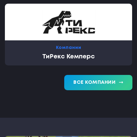
Компании
ТиРекс Кемперс
trending_flat
ВСЕ КОМПАНИИ