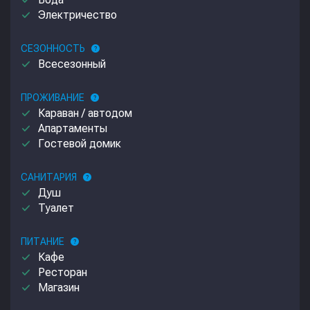
done
done
Электричество
СЕЗОННОСТЬ
help
done
Всесезонный
ПРОЖИВАНИЕ
help
done
Караван / автодом
done
Апартаменты
done
Гостевой домик
САНИТАРИЯ
help
done
Душ
done
Туалет
ПИТАНИЕ
help
done
Кафе
done
Ресторан
done
Магазин