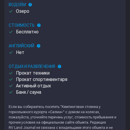
ВОДОЁМ
help
done
Озеро
СТОИМОСТЬ
help
done
Бесплатно
АНГЛИЙСКИЙ
help
done
Нет
ОТДЫХ И РАЗВЛЕЧЕНИЯ
help
done
Прокат техники
done
Прокат спортинвентаря
done
Активный отдых
done
Баня / сауна
Если вы собираетесь посетить "Кемпинговая стоянка у
горнолыжного курорта «Салма»" с домом на колесах,
пожалуйста, уточняйте перечень услуг, стоимость пребывания и
прочие условия на официальном сайте объекта. Редакция
RV Land Journal
не связана с владельцами этого объекта и не